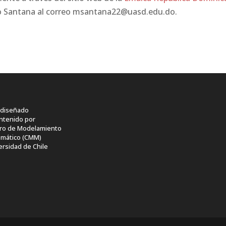
o Santana al correo msantana22@uasd.edu.do.
o diseñado
ntenido por
ro de Modelamiento
mático (CMM)
ersidad de Chile