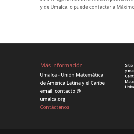
y de Umalca, o puede contactar a Máxim
Más información
Siti
y ma
Umalca - Unión Matemática
Cent
Mate
de América Latina y el Caribe
Univ
email: contacto @
umalca.org
Contáctenos