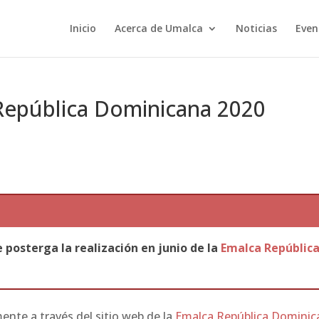
Inicio
Acerca de Umalca
Noticias
Even
República Dominicana 2020
e posterga la realización en junio de la
Emalca Repúblic
nte a través del sitio web de la
Emalca República Dominic